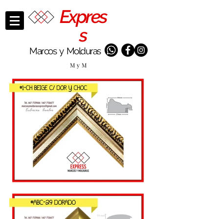
Expres
s
Marcos y Molduras
M y M